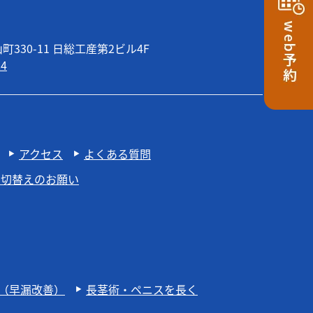
330-11 日総工産第2ビル4F
24
アクセス
よくある質問
、切替えのお願い
（早漏改善）
長茎術・ペニスを長く