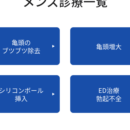
メンズ診療一覧
亀頭の
亀頭増大
ブツブツ除去
シリコンボール
ED治療
挿入
勃起不全